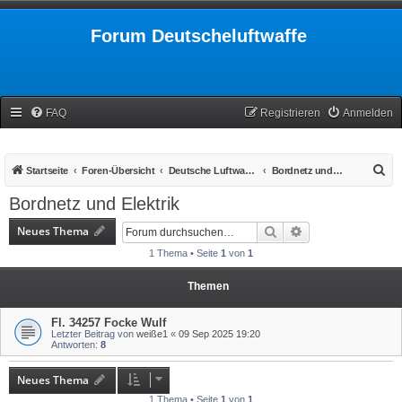
Forum Deutscheluftwaffe
FAQ
Registrieren
Anmelden
S
Startseite
Foren-Übersicht
Deutsche Luftwaffe 1939-1945
Bordnetz und Elektrik
u
Bordnetz und Elektrik
c
Neues Thema
Suche
Erweiterte Suche
h
1 Thema • Seite
1
von
1
e
Themen
Fl. 34257 Focke Wulf
Letzter Beitrag von
weiße1
«
09 Sep 2025 19:20
Antworten:
8
Neues Thema
1 Thema • Seite
1
von
1