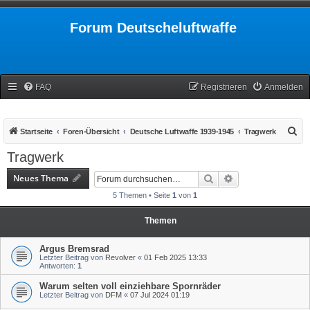
Forum Deutscheluftwaffe
FAQ
Registrieren
Anmelden
S
Startseite
Foren-Übersicht
Deutsche Luftwaffe 1939-1945
Tragwerk
u
Tragwerk
c
Neues Thema
Suche
Erweiterte Suche
h
5 Themen • Seite
1
von
1
e
Themen
Argus Bremsrad
Letzter Beitrag von
Revolver
«
01 Feb 2025 13:33
Antworten:
1
Warum selten voll einziehbare Spornräder
Letzter Beitrag von
DFM
«
07 Jul 2024 01:19