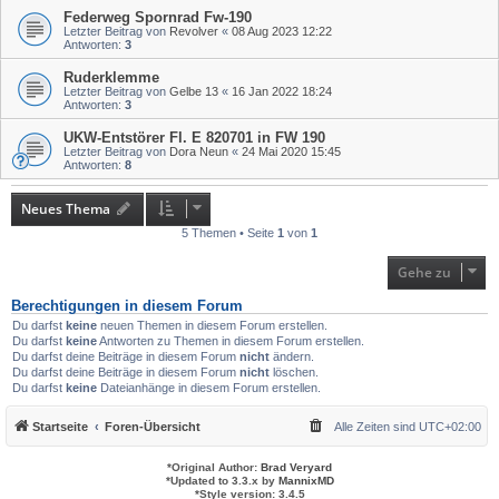
Federweg Spornrad Fw-190
Letzter Beitrag von
Revolver
«
08 Aug 2023 12:22
Antworten:
3
Ruderklemme
Letzter Beitrag von
Gelbe 13
«
16 Jan 2022 18:24
Antworten:
3
UKW-Entstörer Fl. E 820701 in FW 190
Letzter Beitrag von
Dora Neun
«
24 Mai 2020 15:45
Antworten:
8
Neues Thema
5 Themen • Seite
1
von
1
Gehe zu
Berechtigungen in diesem Forum
Du darfst
keine
neuen Themen in diesem Forum erstellen.
Du darfst
keine
Antworten zu Themen in diesem Forum erstellen.
Du darfst deine Beiträge in diesem Forum
nicht
ändern.
Du darfst deine Beiträge in diesem Forum
nicht
löschen.
Du darfst
keine
Dateianhänge in diesem Forum erstellen.
Startseite
Foren-Übersicht
Alle Zeiten sind
UTC+02:00
*
Original Author:
Brad Veryard
*
Updated to 3.3.x by
MannixMD
*
Style version: 3.4.5