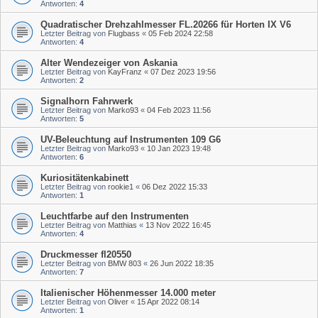
Antworten:
4
Quadratischer Drehzahlmesser FL.20266 für Horten IX V6
Letzter Beitrag von
Flugbass
«
05 Feb 2024 22:58
Antworten:
4
Alter Wendezeiger von Askania
Letzter Beitrag von
KayFranz
«
07 Dez 2023 19:56
Antworten:
2
Signalhorn Fahrwerk
Letzter Beitrag von
Marko93
«
04 Feb 2023 11:56
Antworten:
5
UV-Beleuchtung auf Instrumenten 109 G6
Letzter Beitrag von
Marko93
«
10 Jan 2023 19:48
Antworten:
6
Kuriositätenkabinett
Letzter Beitrag von
rookie1
«
06 Dez 2022 15:33
Antworten:
1
Leuchtfarbe auf den Instrumenten
Letzter Beitrag von
Matthias
«
13 Nov 2022 16:45
Antworten:
4
Druckmesser fl20550
Letzter Beitrag von
BMW 803
«
26 Jun 2022 18:35
Antworten:
7
Italienischer Höhenmesser 14.000 meter
Letzter Beitrag von
Oliver
«
15 Apr 2022 08:14
Antworten:
1