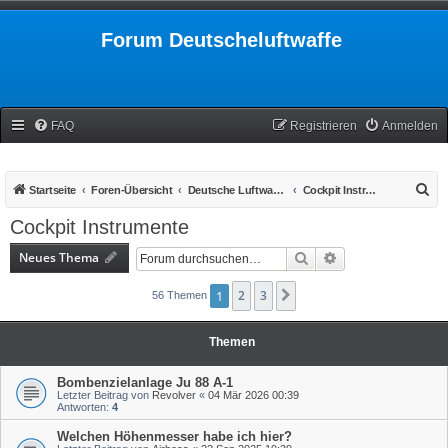
Forum Deutscheluftwaffe
FAQ
Registrieren
Anmelden
S
Startseite
Foren-Übersicht
Deutsche Luftwaffe 1939-1945
Cockpit Instrumente
u
Cockpit Instrumente
c
Neues Thema
Suche
Erweiterte Suche
h
e
1
2
3
Nächste
56 Themen
Themen
Bombenzielanlage Ju 88 A-1
Letzter Beitrag von
Revolver
«
04 Mär 2026 00:39
Antworten:
4
Welchen Höhenmesser habe ich hier?