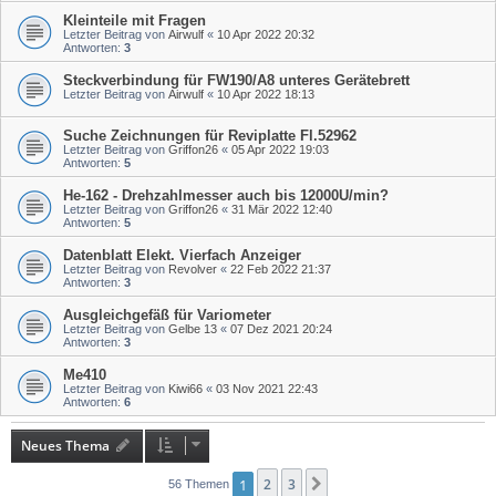
Kleinteile mit Fragen
Letzter Beitrag von
Airwulf
«
10 Apr 2022 20:32
Antworten:
3
Steckverbindung für FW190/A8 unteres Gerätebrett
Letzter Beitrag von
Airwulf
«
10 Apr 2022 18:13
Suche Zeichnungen für Reviplatte Fl.52962
Letzter Beitrag von
Griffon26
«
05 Apr 2022 19:03
Antworten:
5
He-162 - Drehzahlmesser auch bis 12000U/min?
Letzter Beitrag von
Griffon26
«
31 Mär 2022 12:40
Antworten:
5
Datenblatt Elekt. Vierfach Anzeiger
Letzter Beitrag von
Revolver
«
22 Feb 2022 21:37
Antworten:
3
Ausgleichgefäß für Variometer
Letzter Beitrag von
Gelbe 13
«
07 Dez 2021 20:24
Antworten:
3
Me410
Letzter Beitrag von
Kiwi66
«
03 Nov 2021 22:43
Antworten:
6
Neues Thema
1
2
3
Nächste
56 Themen