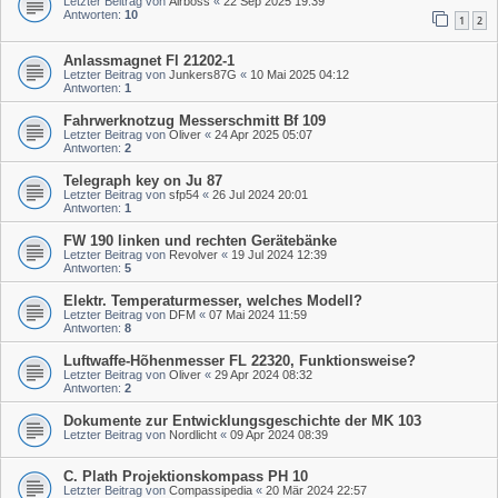
Letzter Beitrag von
Airboss
«
22 Sep 2025 19:39
Antworten:
10
1
2
Anlassmagnet Fl 21202-1
Letzter Beitrag von
Junkers87G
«
10 Mai 2025 04:12
Antworten:
1
Fahrwerknotzug Messerschmitt Bf 109
Letzter Beitrag von
Oliver
«
24 Apr 2025 05:07
Antworten:
2
Telegraph key on Ju 87
Letzter Beitrag von
sfp54
«
26 Jul 2024 20:01
Antworten:
1
FW 190 linken und rechten Gerätebänke
Letzter Beitrag von
Revolver
«
19 Jul 2024 12:39
Antworten:
5
Elektr. Temperaturmesser, welches Modell?
Letzter Beitrag von
DFM
«
07 Mai 2024 11:59
Antworten:
8
Luftwaffe-Hõhenmesser FL 22320, Funktionsweise?
Letzter Beitrag von
Oliver
«
29 Apr 2024 08:32
Antworten:
2
Dokumente zur Entwicklungsgeschichte der MK 103
Letzter Beitrag von
Nordlicht
«
09 Apr 2024 08:39
C. Plath Projektionskompass PH 10
Letzter Beitrag von
Compassipedia
«
20 Mär 2024 22:57