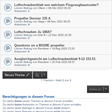
Luftschraubenblatt von welchem Flugzeugbaumuster?
Letzter Beitrag von
Oliver
«
06 Okt 2022 05:25
Antworten:
1
Propeller Dornier 335 A
Letzter Beitrag von
Sepp
«
08 Nov 2021 09:25
Antworten:
4
Luftschrauben Ju 188A?
Letzter Beitrag von
Erik B
«
12 Dez 2020 22:28
Antworten:
2
Questions on a Bf109E propeller
Letzter Beitrag von
Revolver
«
18 Aug 2020 13:20
Antworten:
5
Ausgleichgewicht am Luftschraubenblatt 9-12 153.51
Letzter Beitrag von
Revolver
«
20 Feb 2020 09:37
Antworten:
4
Neues Thema
7 Themen • Seite
1
von
1
Gehe zu
Berechtigungen in diesem Forum
Du darfst
keine
neuen Themen in diesem Forum erstellen.
Du darfst
keine
Antworten zu Themen in diesem Forum erstellen.
Du darfst deine Beiträge in diesem Forum
nicht
ändern.
Du darfst deine Beiträge in diesem Forum
nicht
löschen.