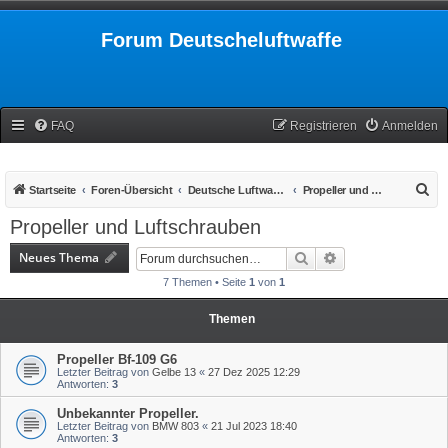
Forum Deutscheluftwaffe
FAQ
Registrieren
Anmelden
S
Startseite
Foren-Übersicht
Deutsche Luftwaffe 1939-1945
Propeller und Luftschrauben
u
Propeller und Luftschrauben
c
Neues Thema
Suche
Erweiterte Suche
h
7 Themen • Seite
1
von
1
e
Themen
Propeller Bf-109 G6
Letzter Beitrag von
Gelbe 13
«
27 Dez 2025 12:29
Antworten:
3
Unbekannter Propeller.
Letzter Beitrag von
BMW 803
«
21 Jul 2023 18:40
Antworten:
3