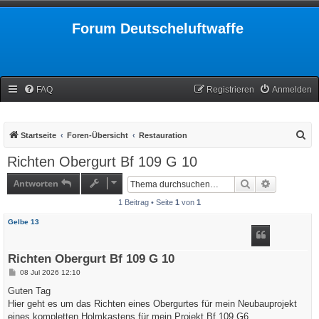
Forum Deutscheluftwaffe
FAQ
Registrieren
Anmelden
S
Startseite
Foren-Übersicht
Restauration
u
Richten Obergurt Bf 109 G 10
c
Antworten
Suche
Erweiterte
h
1 Beitrag • Seite
1
von
1
e
Gelbe 13
Richten Obergurt Bf 109 G 10
B
08 Jul 2026 12:10
e
i
Guten Tag
t
Hier geht es um das Richten eines Obergurtes für mein Neubauprojekt
r
a
eines kompletten Holmkastens für mein Projekt Bf 109 G6