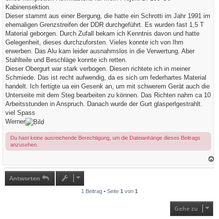
g
Kabinensektion.
Dieser stammt aus einer Bergung, die hatte ein Schrotti im Jahr 1991 im
ehemaligen Grenzstreifen der DDR durchgeführt. Es wurden fast 1,5 T
Material geborgen. Durch Zufall bekam ich Kenntnis davon und hatte
Gelegenheit, dieses durchzuforsten. Vieles konnte ich von Ihm
erwerben. Das Alu kam leider ausnahmslos in die Verwertung. Aber
Stahlteile und Beschläge konnte ich retten.
Dieser Obergurt war stark verbogen. Diesen richtete ich in meiner
Schmiede. Das ist recht aufwendig, da es sich um federhartes Material
handelt. Ich fertigte ua ein Gesenk an, um mit schwerem Gerät auch die
Unterseite mit dem Steg bearbeiten zu können. Das Richten nahm ca 10
Arbeitsstunden in Anspruch. Danach wurde der Gurt glasperlgestrahlt.
viel Spass
Werner
Du hast keine ausreichende Berechtigung, um die Dateianhänge dieses Beitrags
anzusehen.
a
c
h
Antworten
o
b
1 Beitrag • Seite
1
von
1
e
n
Gehe zu