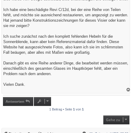
g
Ich habe eine beschädigte Revi C/12d, bei der eine Reihe von Teilen
fehlt, und möchte sie ausreichend restaurieren, um angezeigt zu werden.
Hat jemand bitte Konstruktionszeichnungen für dieses Visier oder kann
sie mir zeigen?
Ich suche zunächst nach den komplett fehlenden Hebeln für die
Sonnenblende, kann aber kein Referenzmaterial dafür finden. Diese
Website hat ausgezeichnete Fotos, also kann ich sie im schlimmsten
Fall beäugen, aber alles mit Maßen wäre großartig.
Danach gibt es eine Reihe anderer Dinge, die bearbeitet werden müssen,
einschließlich des gesamten Glases im Hauptkörper fehlt, aber ein
Problem nach dem anderen.
Vielen Dank.
a
c
h
Antworten
o
b
1 Beitrag • Seite
1
von
1
e
n
Gehe zu