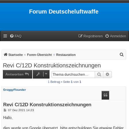
Forum Deutscheluftwaffe
FAQ
Registrieren
Anmelden
S
Startseite
Foren-Übersicht
Restauration
u
Revi C/12D Konstruktionszeichnungen
c
Antworten
Suche
Erweiterte
h
1 Beitrag • Seite
1
von
1
e
GroggyFlounder
Revi C/12D Konstruktionszeichnungen
B
07 Dez 2021 14:23
e
i
Hallo,
t
r
a
dies wurde von Google übersetzt, bitte entschuldigen Sie etwaige Fehler.