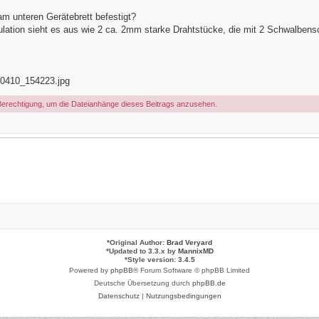
am unteren Gerätebrett befestigt?
ulation sieht es aus wie 2 ca. 2mm starke Drahtstücke, die mit 2 Schwalbens
0410_154223.jpg
Berechtigung, um die Dateianhänge dieses Beitrags anzusehen.
*
Original Author:
Brad Veryard
*
Updated to 3.3.x by
MannixMD
*
Style version: 3.4.5
Powered by
phpBB
® Forum Software © phpBB Limited
Deutsche Übersetzung durch
phpBB.de
Datenschutz
|
Nutzungsbedingungen