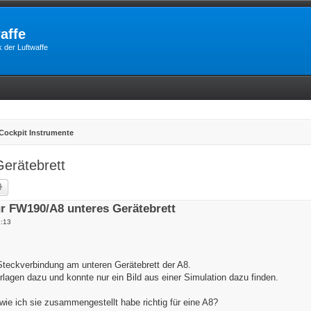
affe
 der Luftwaffe
Cockpit Instrumente
erätebrett
he
Erweiterte Suche
r FW190/A8 unteres Gerätebrett
8:13
 Steckverbindung am unteren Gerätebrett der A8.
rlagen dazu und konnte nur ein Bild aus einer Simulation dazu finden.
o wie ich sie zusammengestellt habe richtig für eine A8?