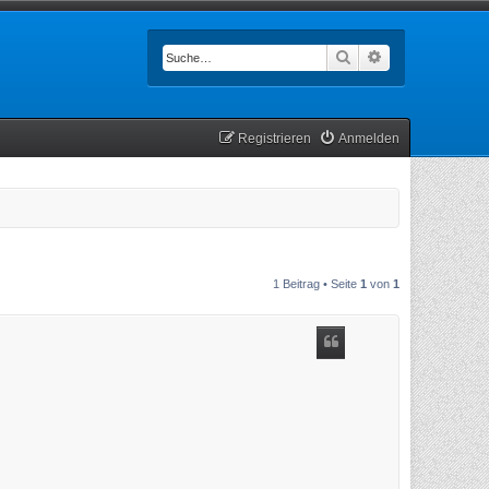
Suche
Erweiterte Such
Registrieren
Anmelden
1 Beitrag • Seite
1
von
1