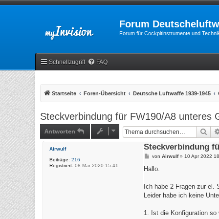
Forum Deutscheluftw
Forum für Cockpitinstrumente und Technik
Schnellzugriff
FAQ
Startseite
Foren-Übersicht
Deutsche Luftwaffe 1939-1945
Steckverbindung für FW190/A8 unteres G
Antworten
Suc
Steckverbindung fü
Airwulf
B
von
Airwulf
»
10 Apr 2022 1
Beiträge:
216
e
Registriert:
08 Mär 2020 15:41
i
Hallo.
t
r
a
Ich habe 2 Fragen zur el.
g
Leider habe ich keine Unte
1. Ist die Konfiguration s