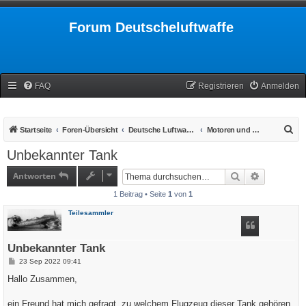
Forum Deutscheluftwaffe
FAQ
Registrieren
Anmelden
S
Startseite
Foren-Übersicht
Deutsche Luftwaffe 1939-1945
Motoren und Triebwerke
u
Unbekannter Tank
c
Antworten
Suche
Erweiterte
h
1 Beitrag • Seite
1
von
1
e
Teilesammler
Unbekannter Tank
B
23 Sep 2022 09:41
e
i
Hallo Zusammen,
t
r
a
ein Freund hat mich gefragt, zu welchem Flugzeug dieser Tank gehören