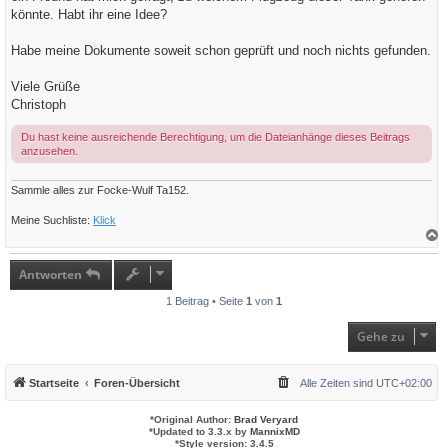
g
könnte. Habt ihr eine Idee?
Habe meine Dokumente soweit schon geprüft und noch nichts gefunden.
Viele Grüße
Christoph
Du hast keine ausreichende Berechtigung, um die Dateianhänge dieses Beitrags
anzusehen.
Sammle alles zur Focke-Wulf Ta152.
Meine Suchliste:
Klick
a
c
h
Antworten
o
b
1 Beitrag • Seite
1
von
1
e
n
Gehe zu
Startseite
Foren-Übersicht
Alle Zeiten sind
UTC+02:00
*
Original Author:
Brad Veryard
*
Updated to 3.3.x by
MannixMD
*
Style version: 3.4.5