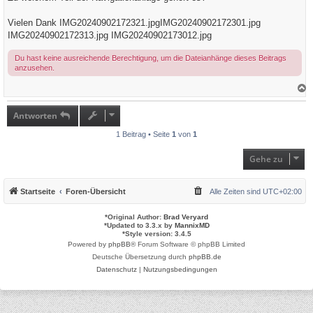
g
Vielen Dank
IMG20240902172321.jpg
IMG20240902172301.jpg
IMG20240902172313.jpg
IMG20240902173012.jpg
Du hast keine ausreichende Berechtigung, um die Dateianhänge dieses Beitrags
anzusehen.
a
c
h
Antworten
o
b
1 Beitrag • Seite
1
von
1
e
n
Gehe zu
Startseite
Foren-Übersicht
Alle Zeiten sind
UTC+02:00
*
Original Author:
Brad Veryard
*
Updated to 3.3.x by
MannixMD
*
Style version: 3.4.5
Powered by
phpBB
® Forum Software © phpBB Limited
Deutsche Übersetzung durch
phpBB.de
Datenschutz
|
Nutzungsbedingungen