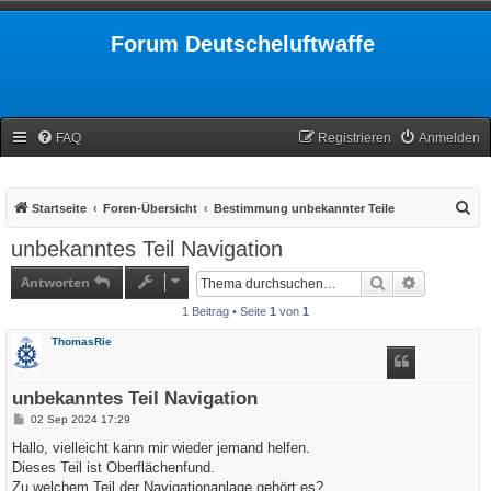
Forum Deutscheluftwaffe
FAQ
Registrieren
Anmelden
S
Startseite
Foren-Übersicht
Bestimmung unbekannter Teile
u
unbekanntes Teil Navigation
c
Antworten
Suche
Erweiterte
h
1 Beitrag • Seite
1
von
1
e
ThomasRie
unbekanntes Teil Navigation
B
02 Sep 2024 17:29
e
i
Hallo, vielleicht kann mir wieder jemand helfen.
t
Dieses Teil ist Oberflächenfund.
r
a
Zu welchem Teil der Navigationanlage gehört es?